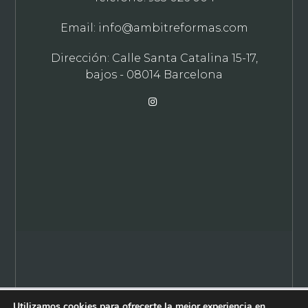
Email: info@ambitreformas.com
Dirección: Calle Santa Catalina 15-17,
bajos - 08014 Barcelona
© Ámbit 2021. Todos los derechos están reservados.
Utilizamos cookies para ofrecerte la mejor experiencia en